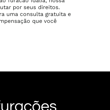
o furacão Idalia, nossa
utar por seus direitos.
a uma consulta gratuita e
compensação que você
 furacões