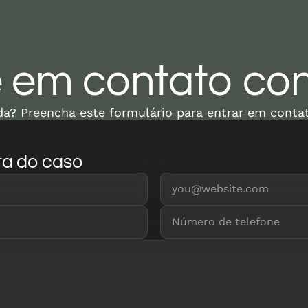
e em contato co
uda? Preencha este formulário para entrar em conta
ta do caso