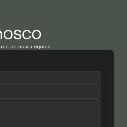
nosco
to com nossa equipe.